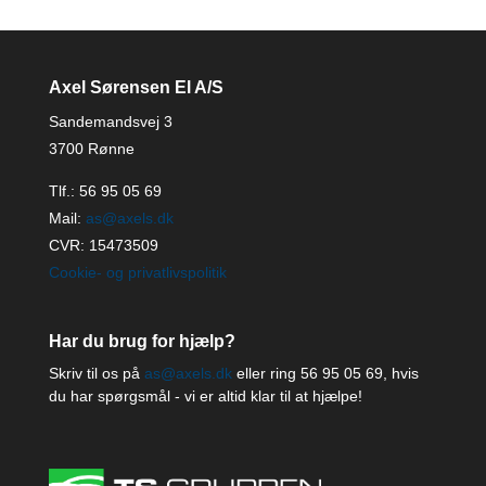
Axel Sørensen El A/S
Sandemandsvej 3
3700 Rønne
Tlf.:
56 95 05 69
Mail:
as@axels.dk
CVR: 15473509
Cookie- og privatlivspolitik
Har du brug for hjælp?
Skriv til os på
as@axels.dk
eller ring
56 95 05 69
, hvis
du har spørgsmål - vi er altid klar til at hjælpe!