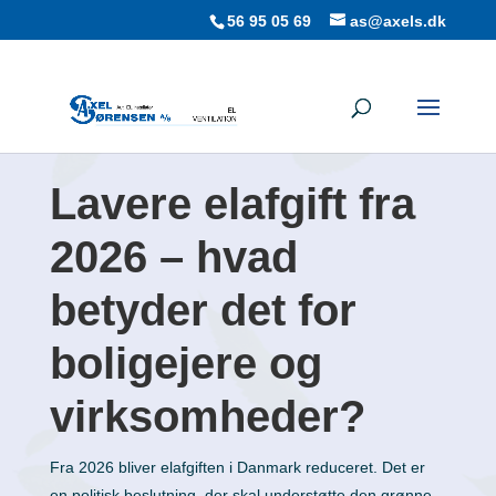
56 95 05 69
as@axels.dk
Lavere elafgift fra
2026 – hvad
betyder det for
boligejere og
virksomheder?
Fra 2026 bliver elafgiften i Danmark reduceret. Det er
en politisk beslutning, der skal understøtte den grønne