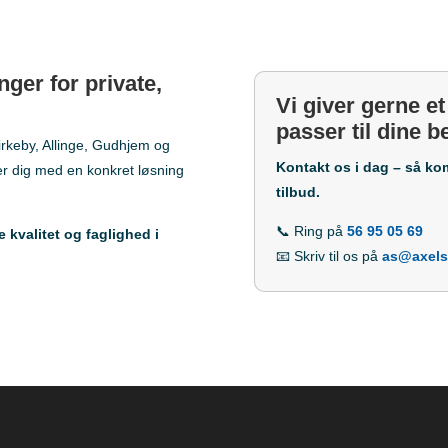
inger for private,
Vi giver gerne et
passer til dine 
irkeby, Allinge, Gudhjem og
Kontakt os i dag – så ko
er dig med en konkret løsning
tilbud.
📞 Ring på
56 95 05 69
e kvalitet og faglighed i
📧 Skriv til os på
as@axels