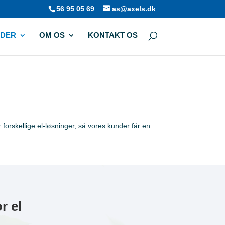
56 95 05 69
as@axels.dk
NDER
OM OS
KONTAKT OS
 forskellige el-løsninger, så vores kunder får en
r el