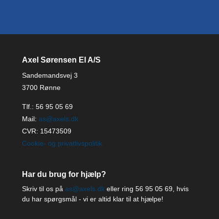
Axel Sørensen El A/S
Sandemandsvej 3
3700 Rønne
Tlf.:
56 95 05 69
Mail:
as@axels.dk
CVR: 15473509
Cookie- og privatlivspolitik
Har du brug for hjælp?
Skriv til os på
as@axels.dk
eller ring
56 95 05 69
, hvis
du har spørgsmål - vi er altid klar til at hjælpe!