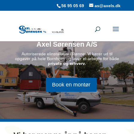
56 95 05 69
as@axels.dk
Velkommen til
Axel Sørensen A/S
Autoriserede elinstallatør i Rønne. Vi kører ud til
opgaver på hele Bornholm og laver el-arbejde for både
private og erhverv.
Book en montør