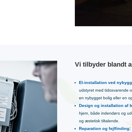
Vi tilbyder blandt 
El-installation ved nybygg
udstyret med tidssvarende og
en nybygget bolig eller en op
Design og installation af 
hjem, både indendørs og ude
og æstetisk tiltalende.
Reparation og fejlfinding
: