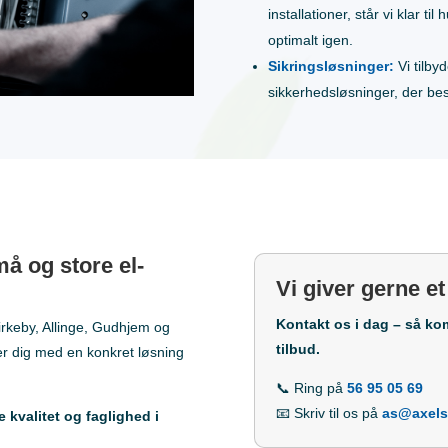
installationer, står vi klar ti
optimalt igen.
Sikringsløsninger:
Vi tilby
sikkerhedsløsninger, der besk
må og store el-
Vi giver gerne et
Kontakt os i dag – så ko
irkeby, Allinge, Gudhjem og
tilbud.
er dig med en konkret løsning
📞 Ring på
56 95 05 69
📧 Skriv til os på
as@axels
e kvalitet og faglighed i