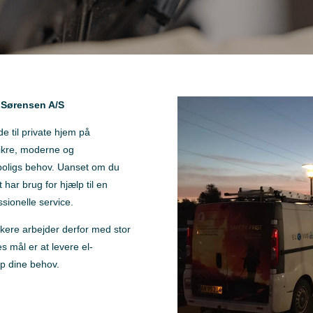
l Sørensen A/S
de til private hjem på
sikre, moderne og
in boligs behov. Uanset om du
t har brug for hjælp til en
sionelle service.
trikere arbejder derfor med stor
s mål er at levere el-
top dine behov.