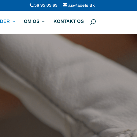
56 95 05 69
as@axels.dk
NDER
OM OS
KONTAKT OS