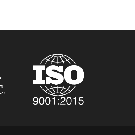
ret
og
ver