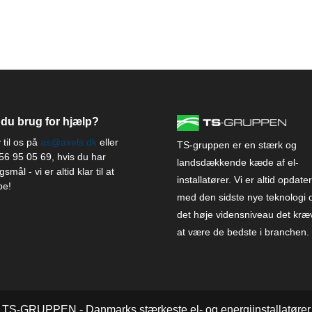
 du brug for hjælp?
 til os på
as@axels.dk
eller
TS-gruppen er en stærk og
56 95 05 69
, hvis du har
landsdækkende kæde af el-
smål - vi er altid klar til at
installatører. Vi er altid opdate
pe!
med den sidste nye teknologi 
det høje vidensniveau det kræ
at være de bedste i branchen.
TS-GRUPPEN - Danmarks stærkeste el- og energiinstallatører