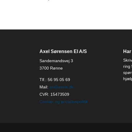
Axel Sørensen El A/S
Har
Skriv
Sandemandsvej 3
ring
3700 Rønne
spørg
hjæl
Tlf.:
56 95 05 69
Mail:
as@axels.dk
CVR: 15473509
Cookie- og privatlivspolitik