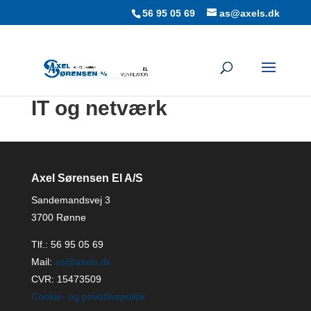
56 95 05 69
as@axels.dk
IT og netværk
Axel Sørensen El A/S
Sandemandsvej 3
3700 Rønne
Tlf.:
56 95 05 69
Mail:
as@axels.dk
CVR: 15473509
Cookie- og privatlivspolitik